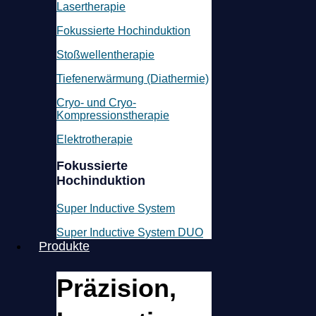
Lasertherapie
Fokussierte Hochinduktion
Stoßwellentherapie
Tiefenerwärmung (Diathermie)
Cryo- und Cryo-
Kompressionstherapie
Elektrotherapie
Fokussierte
Hochinduktion
Super Inductive System
Super Inductive System DUO
Produkte
Präzision,