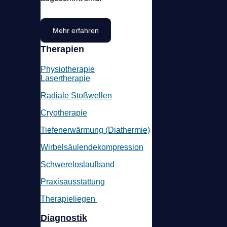
Mehr erfahren
Therapien
Physiotherapie
Lasertherapie
Radiale Stoßwellen
Cryotherapie
Tiefenerwärmung (Diathermie)
Wirbelsäulendekompression
Schwereloslaufband
Praxisausstattung
Therapieliegen
Diagnostik