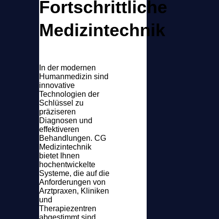
Fortschrittliche
Medizintechnik
In der modernen
Humanmedizin sind
innovative
Technologien der
Schlüssel zu
präziseren
Diagnosen und
effektiveren
Behandlungen. CG
Medizintechnik
bietet Ihnen
hochentwickelte
Systeme, die auf die
Anforderungen von
Arztpraxen, Kliniken
und
Therapiezentren
abgestimmt sind.