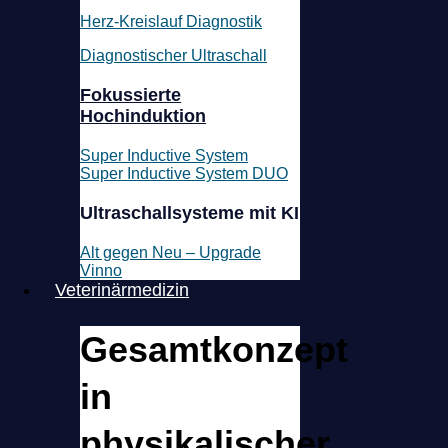
Herz-Kreislauf Diagnostik
Diagnostischer Ultraschall
Fokussierte
Hochinduktion
Super Inductive System
Super Inductive System DUO
Ultraschallsysteme mit KI
Alt gegen Neu – Upgrade
Vinno
Veterinärmedizin
Gesamtkonzept
in
Ihre Nachricht an uns
Datenschutzerklärung
physikalischer