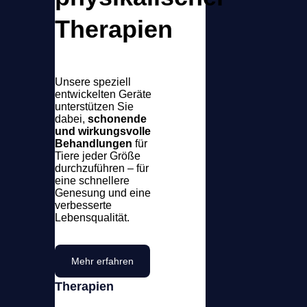
Ich habe die Datenschutzerklärung zur Kenntnis genommen
werden.
Therapien
Senden
Unsere speziell
entwickelten Geräte
unterstützen Sie
dabei,
schonende
und wirkungsvolle
Behandlungen
für
Tiere jeder Größe
durchzuführen – für
eine schnellere
Genesung und eine
verbesserte
Lebensqualität.
Mehr erfahren
Therapien