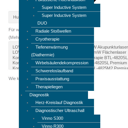
Super Inductive System
Super Inductive System
DUO
Für welche Produkte interessieren Sie sich?
Radiale Stoßwellen
(Mehrfachauswahl möglich)
Cryotherapie
Tiefenerwärmung
(Diathermie)
Wirbelsäulendekompression
Schwereloslaufband
Wie können wir Ihnen weiterhelfen?
Praxisausstattung
Therapieliegen
Diagnostik
Herz-Kreislauf Diagnostik
Diagnostischer Ultraschall
Vinno S300
Vinno R300