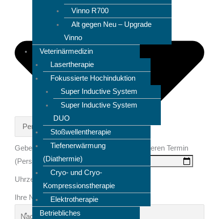
Vinno R700
Alt gegen Neu – Upgrade
Vinno
Veterinärmedizin
Lasertherapie
Fokussierte Hochinduktion
Super Inductive System
Super Inductive System
DUO
Stoßwellentherapie
Tiefenerwärmung
Geben Sie an, wann Sie Zeit haben für unseren Termin
(Diathermie)
(Persönliche Beratung / Rückruf)
Cryo- und Cryo-
Uhrzeit für den Termin
Kompressionstherapie
Ihre Nachricht an uns
Elektrotherapie
Betriebliches