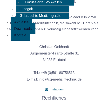
Fokussierte Stoßwellen
Lupogait
Gebrauchte Medizingeräte
Ob in der Tierarztpraxis, Physiotherapie oder Klinik: Wir
Aktuelles
bieten moderne Medizintechnik, die sowohl bei
Tieren
als
Downloads
auch beim
Menschen
zuverlässig eingesetzt werden kann.
Kontakt
Christian Gebhardt
Bürgermeister-Franz-Straße 31
34233 Fuldatal
Tel.: +49 (0)561-80756513
E-mail:
info@cg-medizintechnik.de
Instagram
Rechtliches