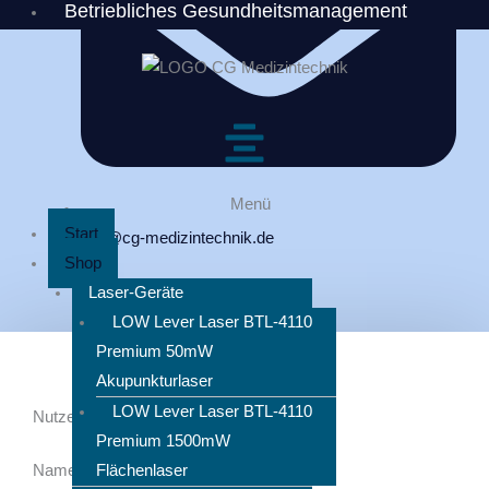
Betriebliches Gesundheitsmanagement
Menü
Start
info@cg-medizintechnik.de
Shop
Laser-Geräte
LOW Lever Laser BTL-4110
Premium 50mW
Akupunkturlaser
LOW Lever Laser BTL-4110
Nutzen Sie gerne unser Kontaktformular
Premium 1500mW
Name
Flächenlaser