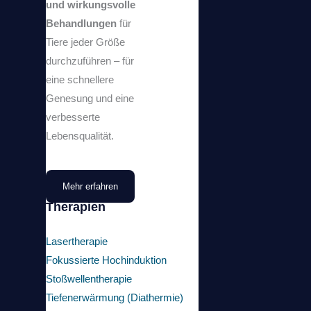
und wirkungsvolle
trägt. Unterschiedliche Untergründe sowie Volten sind möglich (z. B.
Behandlungen
für
zur Beurteilung von Wendeschmerz).
Tiere jeder Größe
durchzuführen – für
Analyse
eine schnellere
Die LupoGait Software wertet 34 validierte Gangparameter aus.
Genesung und eine
Entscheidung
verbesserte
Strukturierte PDF-Berichte unterstützen die Diagnose und
Lebensqualität.
Therapieplanung.
Mehr erfahren
Mehr erfahren
Bewegung verstehen – Ursachen gezielt erkennen
Therapien
Die folgenden Fallbeispiele zeigen, wie sich mit LupoGait
Bewegungsabläufe objektiv erfassen und auswerten lassen. Anhand
Lasertherapie
realer Anwendungen wird deutlich, welchen Mehrwert die
Fokussierte Hochinduktion
sensorgestützte Ganganalyse insbesondere bei komplexen
Stoßwellentherapie
orthopädischen und neurologischen Fragestellungen bietet.
Tiefenerwärmung (Diathermie)