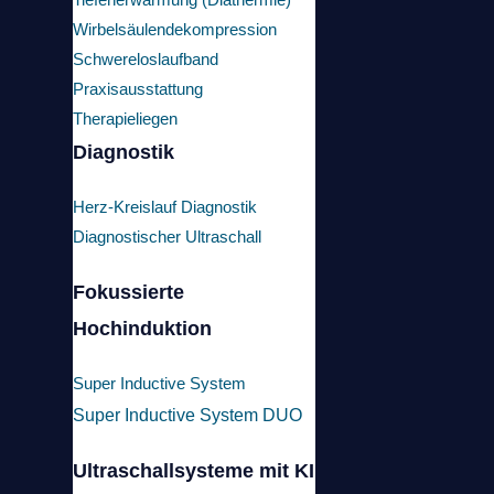
den tollen Tag und die Intensive Einarbeitung in das 12 Sensorik
Wirbelsäulendekompression
LupoGait
Schwereloslaufband
Für uns ein wichtiger Schritt um neben der konservativen
Praxisausstattung
Behandlungsmöglichkeiten bei Orthopädischen und Neurologischen
Therapieliegen
Erkrankungen nun ein innovatives erweiterte Diagnostisches
Diagnostik
Verfahren der Sensorgesteuerten Bewegungsanalyse für Tierärzte
bereitzustellen.
Herz-Kreislauf Diagnostik
Diagnostischer Ultraschall
Die herkömmliche Diagnosen wie Röntgen, Ultraschall oder CT, sind
immer nur eine statistische Aufnahme und zeigen oft nicht die
Fokussierte
eigentliche Probleme in der Bewegung.
Hochinduktion
Super Inductive System
Super Inductive System DUO
Ultraschallsysteme mit KI