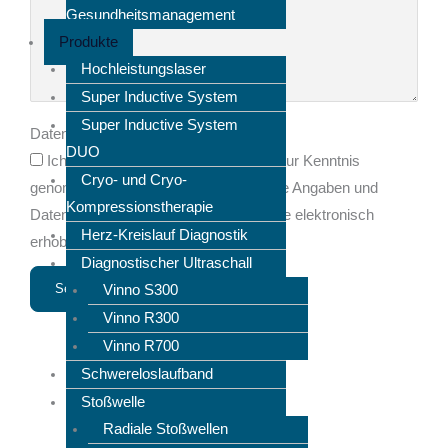
Gesundheitsmanagement
Produkte
Hochleistungslaser
Super Inductive System
Super Inductive System
Datenschutzerklärung
DUO
Ich habe die Datenschutzerklärung zur Kenntnis
Cryo- und Cryo-
genommen. Ich stimme zu, dass meine Angaben und
Kompressionstherapie
Daten zur Beantwortung meiner Anfrage elektronisch
Herz-Kreislauf Diagnostik
erhoben und gespeichert werden.
Diagnostischer Ultraschall
Senden
Vinno S300
Vinno R300
Vinno R700
Schwereloslaufband
Stoßwelle
Radiale Stoßwellen